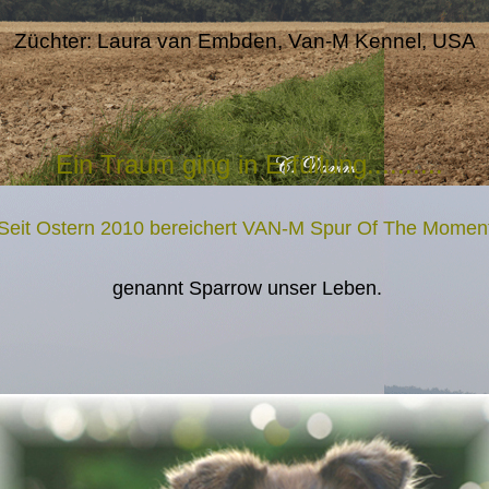
Züchter: Laura van Embden, Van-M Kennel, USA
Ein Traum ging in Erfüllung..........
Seit Ostern 2010 bereichert VAN-M Spur Of The Momen
genannt Sparrow unser Leben.