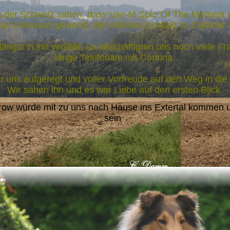
in der Schweiz sahen, dass Van-M Spur Of The Moment 
ser Interesse geweckt. Wir nahmen Kontakt zu Corinna a
ängst in ihn verliebt, so beschäftigten uns noch viele 
lange Telefonate mit Corinna.
ir uns aufgeregt und voller Vorfreude auf den Weg in d
Wir sahen ihn und es war Liebe auf den ersten Blick.
row würde mit zu uns nach Hause ins Extertal kommen un
sein