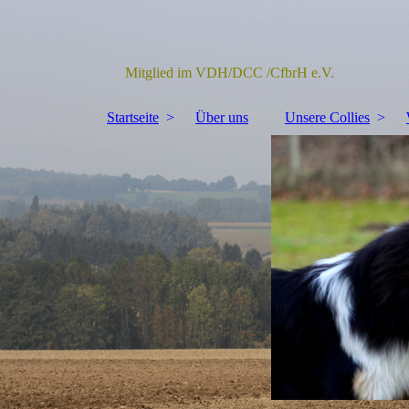
Mitglied im VDH/DCC /CfbrH e.V.
Startseite
Über uns
Unsere Collies