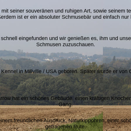
, mit seiner souveränen und ruhigen Art, sowie seinem
erdem ist er ein absoluter Schmusebär und einfach nur l
 schnell eingefunden und wir genießen es, ihm und uns
Schmusen zuzuschauen.
Kennel in Millville / USA geboren. Später wurde er von C
Sparrow hat ein schönes Gebäude, einen kräftigen Knoc
Gang.
einem freundlichen Ausdruck, Naturkippohren, einer sch
getragenen Rute.