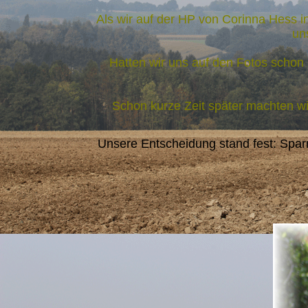
Als wir auf der HP von Corinna Hess 
un
Hatten wir uns auf den Fotos schon l
Schon kurze Zeit später machten w
Unsere Entscheidung stand fest: Spar