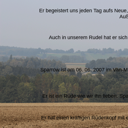
Er begeistert uns jeden Tag aufs Neue
Auß
Auch in unserem Rudel hat er sich
Sparrow ist am 06. 06. 2007 im Van-M 
Er ist ein Rüde wie wir ihn lieben. 
Er hat einen kräftigen Rüdenkopf mit 