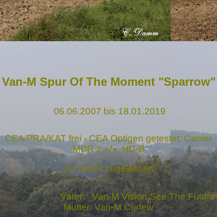
Van-M Spur Of The Moment "Sparrow"
06.06.2007 bis 18.01.2019
CEA/PRA/KAT frei - CEA Optigen getestet: Carrier
MDR 1 +/+, HD-B
zur Zucht zugelassen
Vater: Van-M Vision See The Future
M
utter: Van-M Curfew