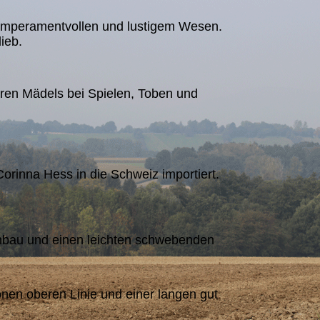
 temperamentvollen und lustigem Wesen.
ieb.
eren Mädels bei Spielen, Toben und
orinna Hess in die Schweiz importiert.
henbau und einen leichten schwebenden
önen oberen Linie und einer langen gut