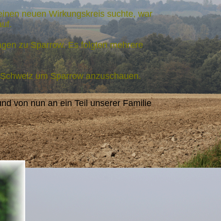
einen neuen Wirkungskreis suchte, war
uf.
Fragen zu Sparrow. Es folgten mehrere
ie Schweiz um Sparrow anzuschauen.
d von nun an ein Teil unserer Familie