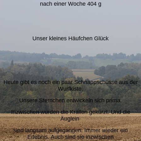
nach einer Woche 404 g
Unser kleines Häufchen Glück
Heute gibt es noch ein paar Schnappschüsse aus der
Wurfkiste.
Unsere Sternchen entwickeln sich prima.
Inzwischen wurden die Krallen gekürzt. Und die
Äuglein
sind langsam aufgegangen. Immer wieder ein
Erlebnis. Auch sind sie inzwischen