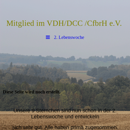
Mitglied im VDH/DCC /CfbrH e.V.
2. Lebenswoche
Diese Seite wird noch erstellt.
Unsere 9 Sternchen sind nun schon in der 2.
Lebenswoche und entwickeln
sich sehr gut. Alle haben prima zugenommen.