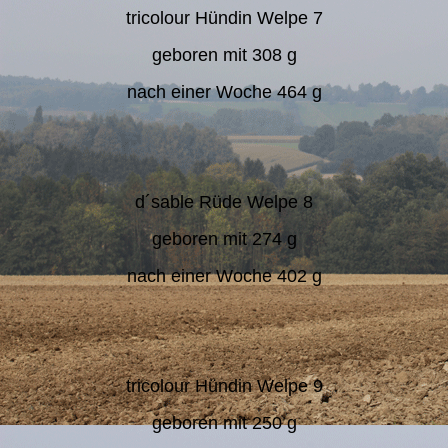
tricolour Hündin Welpe 7
geboren mit 308 g
nach einer Woche 464 g
d´sable Rüde Welpe 8
geboren mit 274 g
nach einer Woche 402 g
tricolour Hündin Welpe 9
geboren mit 250 g